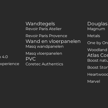
Wandtegels
Douglas
Revoir Paris Atelier
Magnum
Revoir Paris Provence
Metals
Wand en vloerpanelen
One by O
Masq wandpanelen
Woodland
Masq vloerpanelen
Atlas C
 4.0
PVC
Boost natu
 Experience
Coretec Authentics
Boost Sto
Heartwoo
Marvel