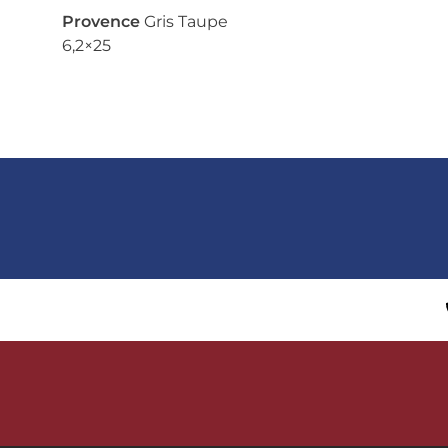
Provence
Gris Taupe
6,2×25