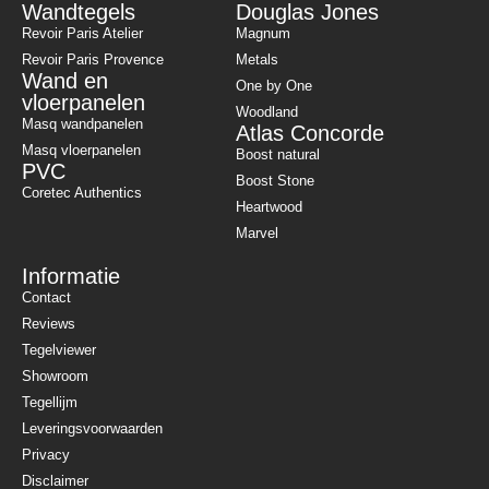
Wandtegels
Douglas Jones
Revoir Paris Atelier
Magnum
Revoir Paris Provence
Metals
Wand en
One by One
vloerpanelen
Woodland
Masq wandpanelen
Atlas Concorde
Masq vloerpanelen
Boost natural
PVC
Boost Stone
Coretec Authentics
Heartwood
Marvel
Informatie
Contact
Reviews
Tegelviewer
Showroom
Tegellijm
Leveringsvoorwaarden
Privacy
Disclaimer