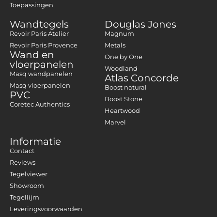
Toepassingen
Wandtegels
Douglas Jones
Revoir Paris Atelier
Magnum
Revoir Paris Provence
Metals
Wand en
One by One
vloerpanelen
Woodland
Masq wandpanelen
Atlas Concorde
Masq vloerpanelen
Boost natural
PVC
Boost Stone
Coretec Authentics
Heartwood
Marvel
Informatie
Contact
Reviews
Tegelviewer
Showroom
Tegellijm
Leveringsvoorwaarden