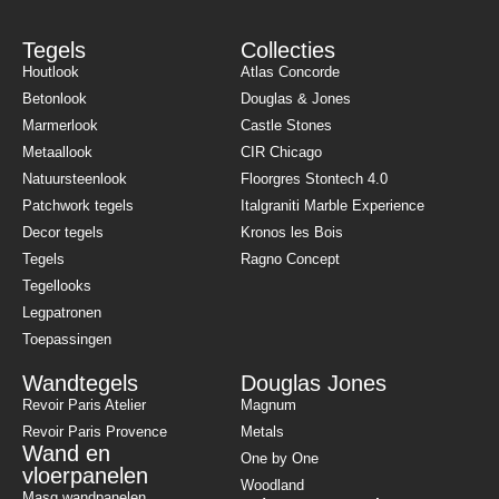
Tegels
Collecties
Houtlook
Atlas Concorde
Betonlook
Douglas & Jones
Marmerlook
Castle Stones
Metaallook
CIR Chicago
Natuursteenlook
Floorgres Stontech 4.0
Patchwork tegels
Italgraniti Marble Experience
Decor tegels
Kronos les Bois
Tegels
Ragno Concept
Tegellooks
Legpatronen
Toepassingen
Wandtegels
Douglas Jones
Revoir Paris Atelier
Magnum
Revoir Paris Provence
Metals
Wand en
One by One
vloerpanelen
Woodland
Masq wandpanelen